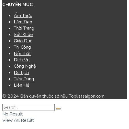
CHUYÊN MỤC
Ẩm Thực
Làm Đẹp
Thời Trang
Sức Khỏe
Giáo Dục
Thi Công
Nội Thất
Dịch Vụ
Công Nghệ
Du Lịch
Tiêu Dùng
Liên Hệ
© 2024 Bản quyền thuộc sở hữu Toplistsaigon.com
No Result
View All Result