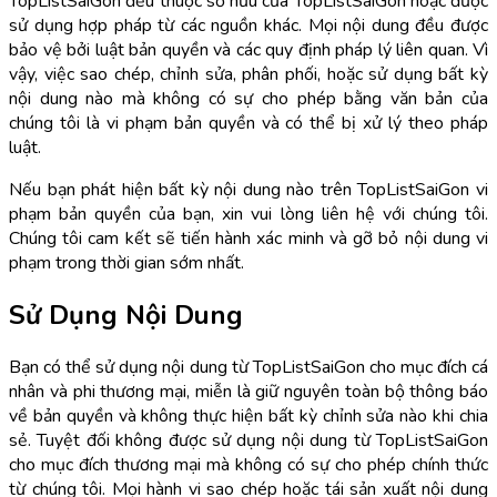
TopListSaiGon đều thuộc sở hữu của TopListSaiGon hoặc được
sử dụng hợp pháp từ các nguồn khác. Mọi nội dung đều được
bảo vệ bởi luật bản quyền và các quy định pháp lý liên quan. Vì
vậy, việc sao chép, chỉnh sửa, phân phối, hoặc sử dụng bất kỳ
nội dung nào mà không có sự cho phép bằng văn bản của
chúng tôi là vi phạm bản quyền và có thể bị xử lý theo pháp
luật.
Nếu bạn phát hiện bất kỳ nội dung nào trên TopListSaiGon vi
phạm bản quyền của bạn, xin vui lòng liên hệ với chúng tôi.
Chúng tôi cam kết sẽ tiến hành xác minh và gỡ bỏ nội dung vi
phạm trong thời gian sớm nhất.
Sử Dụng Nội Dung
Bạn có thể sử dụng nội dung từ TopListSaiGon cho mục đích cá
nhân và phi thương mại, miễn là giữ nguyên toàn bộ thông báo
về bản quyền và không thực hiện bất kỳ chỉnh sửa nào khi chia
sẻ. Tuyệt đối không được sử dụng nội dung từ TopListSaiGon
cho mục đích thương mại mà không có sự cho phép chính thức
từ chúng tôi. Mọi hành vi sao chép hoặc tái sản xuất nội dung