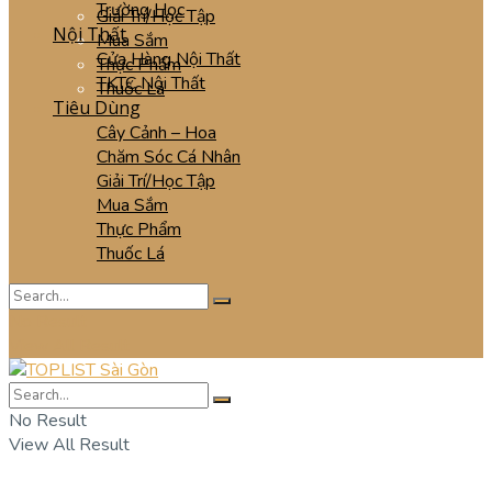
Trường Học
Giải Trí/Học Tập
Nội Thất
Mua Sắm
Cửa Hàng Nội Thất
Thực Phẩm
TKTC Nội Thất
Thuốc Lá
Tiêu Dùng
Cây Cảnh – Hoa
Chăm Sóc Cá Nhân
Giải Trí/Học Tập
Mua Sắm
Thực Phẩm
Thuốc Lá
No Result
View All Result
No Result
View All Result