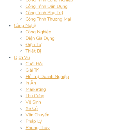
Công Trình Dân Dụng
Công Trình Phụ Trợ
Công Trình Thương Mại
Công Nghệ
Công Nghiệp
Điện Gia Dụng
Điện Tử
Thiết Bị
Dịch Vụ
Cưới Hỏi
Giải Trí
Hỗ Trợ Doanh Nghiệp
In Ấn
Marketing
Thú Cưng
Vệ Sinh
Xe Cộ
Vận Chuyển
Pháp Lý
Phong Thủy