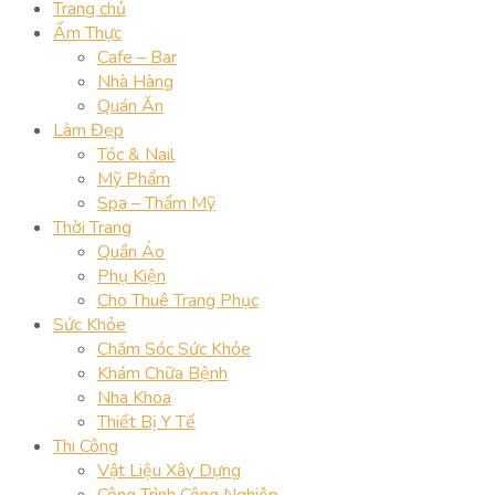
Trang chủ
Ẩm Thực
Cafe – Bar
Nhà Hàng
Quán Ăn
Làm Đẹp
Tóc & Nail
Mỹ Phẩm
Spa – Thẩm Mỹ
Thời Trang
Quần Áo
Phụ Kiện
Cho Thuê Trang Phục
Sức Khỏe
Chăm Sóc Sức Khỏe
Khám Chữa Bệnh
Nha Khoa
Thiết Bị Y Tế
Thi Công
Vật Liệu Xây Dựng
Công Trình Công Nghiệp