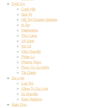
Dịch Vụ
Cưới Hỏi
Giải Trí
Hỗ Trợ Doanh Nghiệp
In Ấn
Marketing
Thú Cưng
Vệ Sinh
Xe Cộ
Vận Chuyển
Pháp Lý
Phong Thủy
Phục Vụ Sự Kiện
Tài Chính
Du Lịch
Lưu Trú
Công Ty Du Lịch
Di Chuyển
Kinh Nghiệm
Giáo Dục