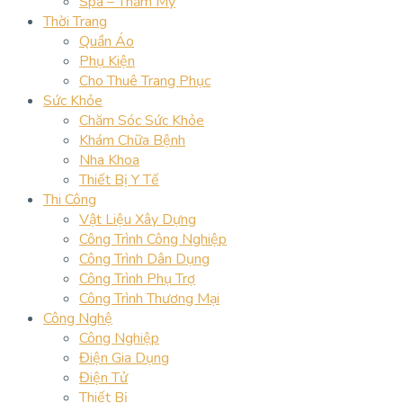
Spa – Thẩm Mỹ
Thời Trang
Quần Áo
Phụ Kiện
Cho Thuê Trang Phục
Sức Khỏe
Chăm Sóc Sức Khỏe
Khám Chữa Bệnh
Nha Khoa
Thiết Bị Y Tế
Thi Công
Vật Liệu Xây Dựng
Công Trình Công Nghiệp
Công Trình Dân Dụng
Công Trình Phụ Trợ
Công Trình Thương Mại
Công Nghệ
Công Nghiệp
Điện Gia Dụng
Điện Tử
Thiết Bị