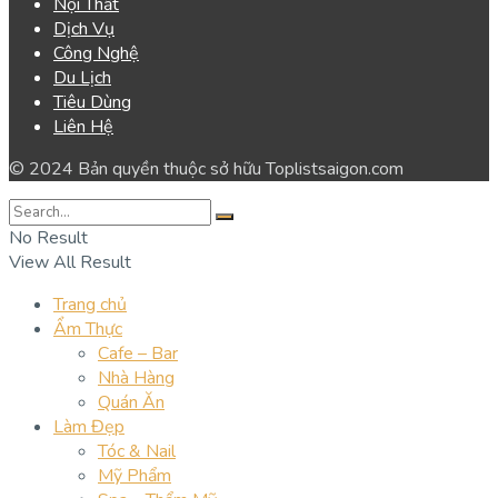
Nội Thất
Dịch Vụ
Công Nghệ
Du Lịch
Tiêu Dùng
Liên Hệ
© 2024 Bản quyền thuộc sở hữu Toplistsaigon.com
No Result
View All Result
Trang chủ
Ẩm Thực
Cafe – Bar
Nhà Hàng
Quán Ăn
Làm Đẹp
Tóc & Nail
Mỹ Phẩm