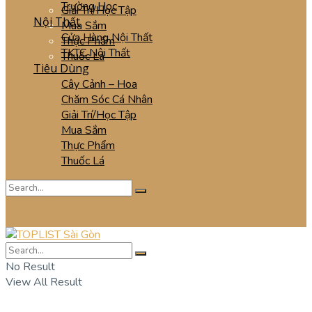
Trường Học
Giải Trí/Học Tập
Nội Thất
Mua Sắm
Cửa Hàng Nội Thất
Thực Phẩm
TKTC Nội Thất
Thuốc Lá
Tiêu Dùng
Cây Cảnh – Hoa
Chăm Sóc Cá Nhân
Giải Trí/Học Tập
Mua Sắm
Thực Phẩm
Thuốc Lá
No Result
View All Result
No Result
View All Result