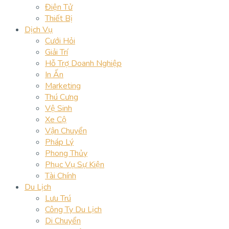
Điện Tử
Thiết Bị
Dịch Vụ
Cưới Hỏi
Giải Trí
Hỗ Trợ Doanh Nghiệp
In Ấn
Marketing
Thú Cưng
Vệ Sinh
Xe Cộ
Vận Chuyển
Pháp Lý
Phong Thủy
Phục Vụ Sự Kiện
Tài Chính
Du Lịch
Lưu Trú
Công Ty Du Lịch
Di Chuyển