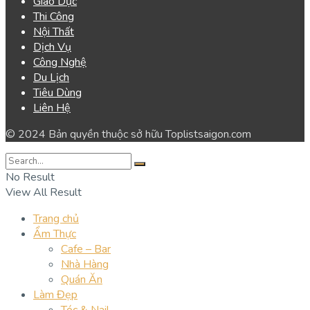
Giáo Dục
Thi Công
Nội Thất
Dịch Vụ
Công Nghệ
Du Lịch
Tiêu Dùng
Liên Hệ
© 2024 Bản quyền thuộc sở hữu Toplistsaigon.com
No Result
View All Result
Trang chủ
Ẩm Thực
Cafe – Bar
Nhà Hàng
Quán Ăn
Làm Đẹp
Tóc & Nail