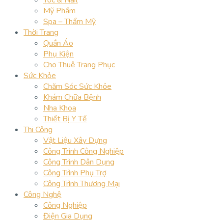
Mỹ Phẩm
Spa – Thẩm Mỹ
Thời Trang
Quần Áo
Phụ Kiện
Cho Thuê Trang Phục
Sức Khỏe
Chăm Sóc Sức Khỏe
Khám Chữa Bệnh
Nha Khoa
Thiết Bị Y Tế
Thi Công
Vật Liệu Xây Dựng
Công Trình Công Nghiệp
Công Trình Dân Dụng
Công Trình Phụ Trợ
Công Trình Thương Mại
Công Nghệ
Công Nghiệp
Điện Gia Dụng