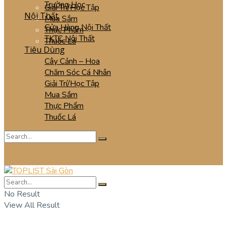
Trường Học
Giải Trí/Học Tập
Nội Thất
Mua Sắm
Cửa Hàng Nội Thất
Thực Phẩm
TKTC Nội Thất
Thuốc Lá
Tiêu Dùng
Cây Cảnh – Hoa
Chăm Sóc Cá Nhân
Giải Trí/Học Tập
Mua Sắm
Thực Phẩm
Thuốc Lá
No Result
View All Result
No Result
View All Result