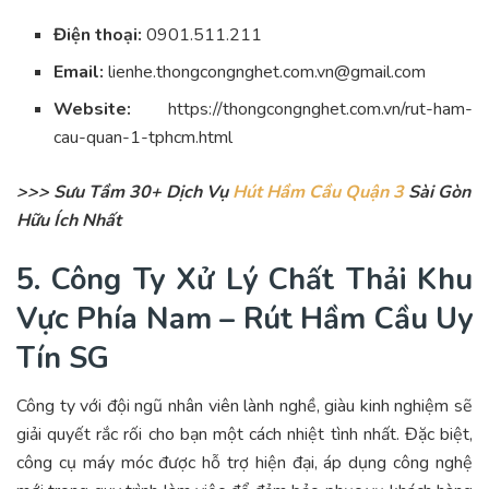
Điện thoại:
0901.511.211
Email:
lienhe.thongcongnghet.com.vn@gmail.com
Website:
https://thongcongnghet.com.vn/rut-ham-
cau-quan-1-tphcm.html
>>> Sưu Tầm 30+ Dịch Vụ
Hút Hầm Cầu Quận 3
Sài Gòn
Hữu Ích Nhất
5. Công Ty Xử Lý Chất Thải Khu
Vực Phía Nam – Rút Hầm Cầu Uy
Tín SG
Công ty với đội ngũ nhân viên lành nghề, giàu kinh nghiệm sẽ
giải quyết rắc rối cho bạn một cách nhiệt tình nhất. Đặc biệt,
công cụ máy móc được hỗ trợ hiện đại, áp dụng công nghệ