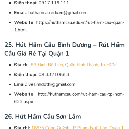
Điện thoại:
0917.119.111
Email:
huthamcau.edu.vn@gmail.com
Website:
https://huthamcau.edu.vn/rut-ham-cau-quan-
1.html
25. Hút Hầm Cầu Bình Dương – Rút Hầm
Cầu Giá Rẻ Tại Quận 1
Địa chỉ:
83 Đinh Bộ Lĩnh, Quận Bình Thạnh, Tp HCM
Điện thoại:
09 3321088.3
Email:
vesinhdothi@gmail.com
Website:
http://huthamcau.com/rut-ham-cau-tp-hcm-
633.aspx
26. Hút Hầm Cầu Sơn Lâm
Địa chỉ:
189/5 Cống Quỳnh , P Phạm Ngũ Lão, Quận 1,