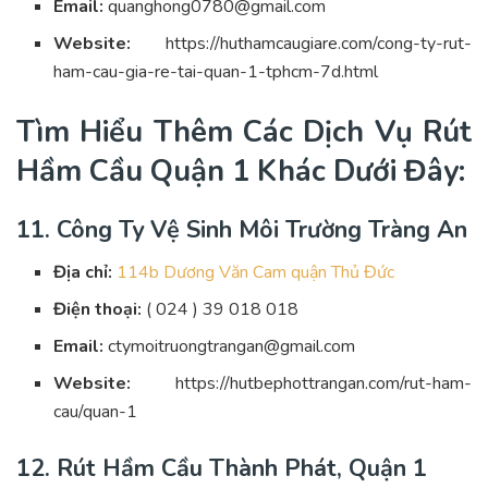
Email:
quanghong0780@gmail.com
Website:
https://huthamcaugiare.com/cong-ty-rut-
ham-cau-gia-re-tai-quan-1-tphcm-7d.html
Tìm Hiểu Thêm Các Dịch Vụ Rút
Hầm Cầu Quận 1 Khác Dưới Đây:
11. Công Ty Vệ Sinh Môi Trường Tràng An
Địa chỉ:
114b Dương Văn Cam quận Thủ Đức
Điện thoại:
( 024 ) 39 018 018
Email:
ctymoitruongtrangan@gmail.com
Website:
https://hutbephottrangan.com/rut-ham-
cau/quan-1
12. Rút Hầm Cầu Thành Phát, Quận 1