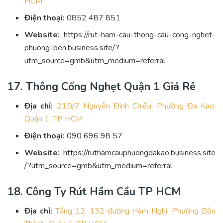
HCM
Điện thoại:
0852 487 851
Website:
https://rut-ham-cau-thong-cau-cong-nghet-
phuong-ben.business.site/?
utm_source=gmb&utm_medium=referral
17. Thông Cống Nghẹt Quận 1 Giá Rẻ
Địa chỉ:
21B/7 Nguyễn Đình Chiểu, Phường Đa Kao,
Quận 1, TP HCM
Điện thoại:
090 696 98 57
Website:
https://ruthamcauphuongdakao.business.site
/?utm_source=gmb&utm_medium=referral
18. Công Ty Rút Hầm Cầu TP HCM
Địa chỉ:
Tầng 12, 132 đường Hàm Nghi, Phường Bến