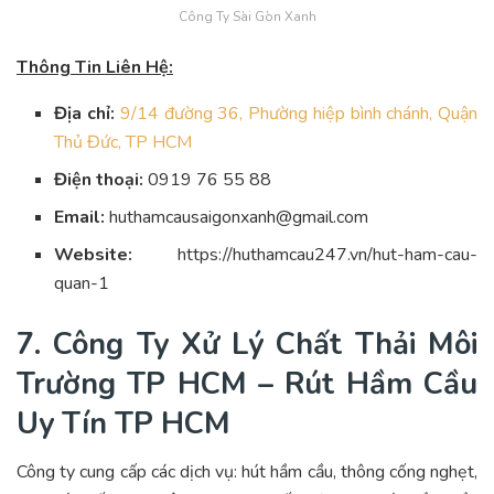
Công Ty Sài Gòn Xanh
Thông Tin Liên Hệ:
Địa chỉ:
9/14 đường 36, Phường hiệp bình chánh, Quận
Thủ Đức, TP HCM
Điện thoại:
0919 76 55 88
Email:
huthamcausaigonxanh@gmail.com
Website:
https://huthamcau247.vn/hut-ham-cau-
quan-1
7. Công Ty Xử Lý Chất Thải Môi
Trường TP HCM – Rút Hầm Cầu
Uy Tín TP HCM
Công ty cung cấp các dịch vụ: hút hầm cầu, thông cống nghẹt,