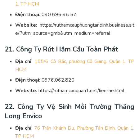
1, TP HCM
Điện thoại:
090 696 98 57
Website:
https://ruthamcauphuongtandinh.business.sit
e/?utm_source=gmb&utm_medium=referral
21. Công Ty Rút Hầm Cầu Toàn Phát
Địa chỉ:
155/6 Cô Bắc, phường Cô Giang, Quận 1, TP
HCM
Điện thoại:
0976.062.820
Website:
https://ruthamcauquan1.net/lien-he.html
22. Công Ty Vệ Sinh Môi Trường Thăng
Long Envico
Địa chỉ:
76 Trần Khánh Dư, Phường Tân Định, Quận 1,
TP HCM