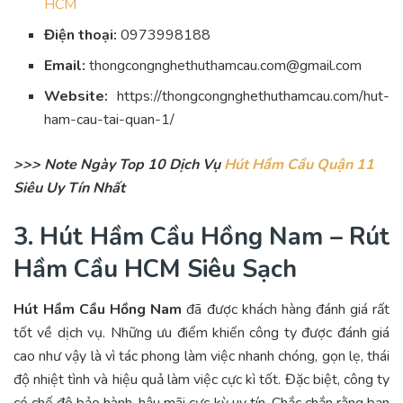
HCM
Điện thoại:
0973998188
Email:
thongcongnghethuthamcau.com@gmail.com
Website:
https://thongcongnghethuthamcau.com/hut-
ham-cau-tai-quan-1/
>>> Note Ngày Top 10 Dịch Vụ
Hút Hầm Cầu Quận 11
Siêu Uy Tín Nhất
3. Hút Hầm Cầu Hồng Nam – Rút
Hầm Cầu HCM Siêu Sạch
Hút Hầm Cầu Hồng Nam
đã được khách hàng đánh giá rất
tốt về dịch vụ. Những ưu điểm khiến công ty được đánh giá
cao như vậy là vì tác phong làm việc nhanh chóng, gọn lẹ, thái
độ nhiệt tình và hiệu quả làm việc cực kì tốt. Đặc biệt, công ty
có chế độ bảo hành, hậu mãi cực kỳ uy tín. Chắc chắn rằng bạn