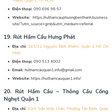
Thành, Quận 1, TP HCM
Điện thoại:
090 696 98 57
Website:
https://ruthamcauphuongbenthanh.business.
site/?utm_source=gmb&utm_medium=referral
19. Rút Hầm Cầu Hưng Phát
Địa chỉ:
165/32 Nguyễn Bình Khiêm, Quận 1 Hồ Chí
Minh.
Điện thoại:
090 513 4002
Email:
huthamcauquan1.info@gmail.com
Website:
https://huthamcauquan1.info/
20. Rút Hầm Cầu – Thông Cầu Cống
Nghẹt Quận 1
Địa chỉ:
90/4 Trần Khắc Chân, Phường Tân Định, Quận