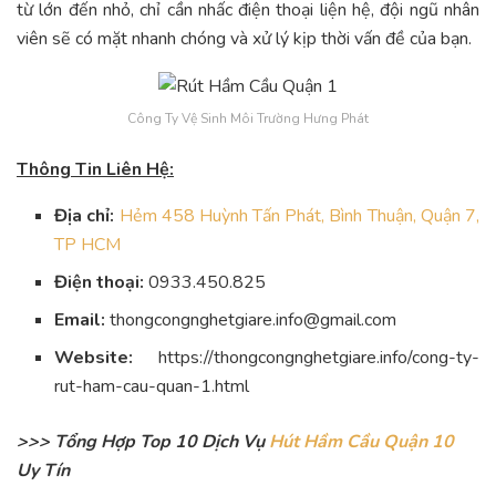
từ lớn đến nhỏ, chỉ cần nhấc điện thoại liện hệ, đội ngũ nhân
viên sẽ có mặt nhanh chóng và xử lý kịp thời vấn đề của bạn.
Công Ty Vệ Sinh Môi Trường Hưng Phát
Thông Tin Liên Hệ:
Địa chỉ:
Hẻm 458 Huỳnh Tấn Phát, Bình Thuận, Quận 7,
TP HCM
Điện thoại:
0933.450.825
Email:
thongcongnghetgiare.info@gmail.com
Website:
https://thongcongnghetgiare.info/cong-ty-
rut-ham-cau-quan-1.html
>>> Tổng Hợp Top 10 Dịch Vụ
Hút Hầm Cầu Quận 10
Uy Tín