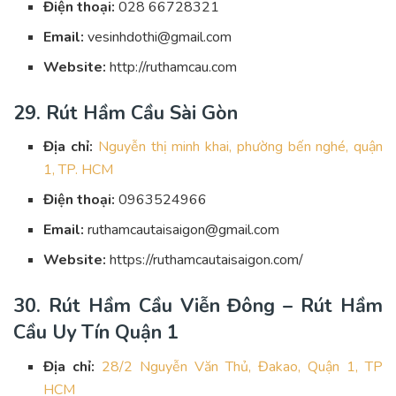
Điện thoại:
028 66728321
Email:
vesinhdothi@gmail.com
Website:
http://ruthamcau.com
29. Rút Hầm Cầu Sài Gòn
Địa chỉ:
Nguyễn thị minh khai, phường bến nghé, quận
1, TP. HCM
Điện thoại:
0963524966
Email:
ruthamcautaisaigon@gmail.com
Website:
https://ruthamcautaisaigon.com/
30. Rút Hầm Cầu Viễn Đông – Rút Hầm
Cầu Uy Tín Quận 1
Địa chỉ:
28/2 Nguyễn Văn Thủ, Đakao, Quận 1, TP
HCM