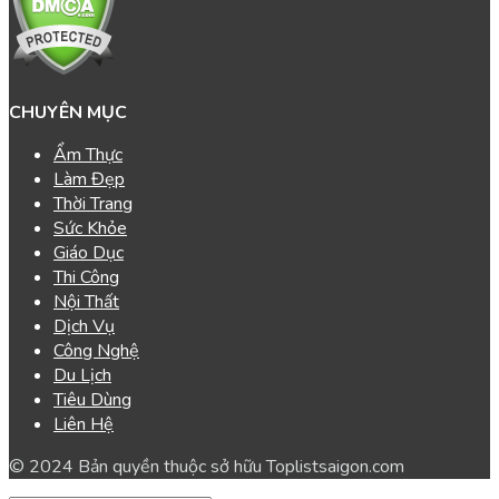
CHUYÊN MỤC
Ẩm Thực
Làm Đẹp
Thời Trang
Sức Khỏe
Giáo Dục
Thi Công
Nội Thất
Dịch Vụ
Công Nghệ
Du Lịch
Tiêu Dùng
Liên Hệ
© 2024 Bản quyền thuộc sở hữu Toplistsaigon.com