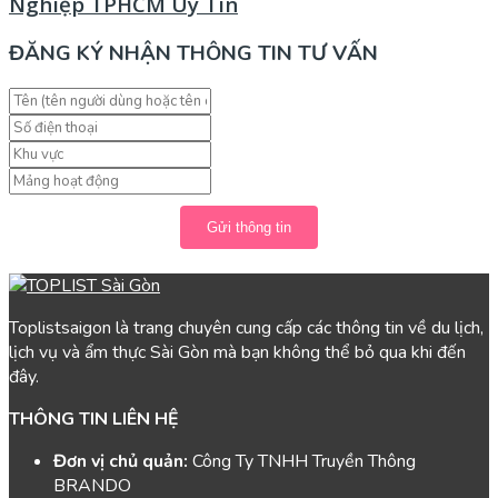
Nghiệp TPHCM Uy Tín
ĐĂNG KÝ NHẬN THÔNG TIN TƯ VẤN
Gửi thông tin
Toplistsaigon là trang chuyên cung cấp các thông tin về du lịch,
lịch vụ và ẩm thực Sài Gòn mà bạn không thể bỏ qua khi đến
đây.
THÔNG TIN LIÊN HỆ
Đơn vị chủ quản:
Công Ty TNHH Truyền Thông
BRANDO