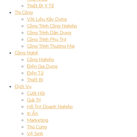
Thiết Bị Y Tế
Thi Công
Vật Liệu Xây Dựng
Công Trình Công Nghiệp
Công Trình Dân Dụng
Công Trình Phụ Trợ
Công Trình Thương Mại
Công Nghệ
Công Nghiệp
Điện Gia Dụng
Điện Tử
Thiết Bị
Dịch Vụ
Cưới Hỏi
Giải Trí
Hỗ Trợ Doanh Nghiệp
In Ấn
Marketing
Thú Cưng
Vệ Sinh