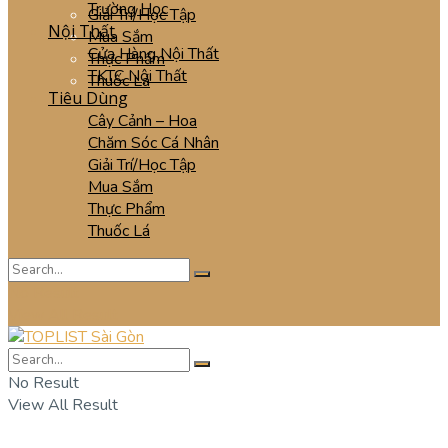
Trường Học
Giải Trí/Học Tập
Nội Thất
Mua Sắm
Cửa Hàng Nội Thất
Thực Phẩm
TKTC Nội Thất
Thuốc Lá
Tiêu Dùng
Cây Cảnh – Hoa
Chăm Sóc Cá Nhân
Giải Trí/Học Tập
Mua Sắm
Thực Phẩm
Thuốc Lá
No Result
View All Result
No Result
View All Result